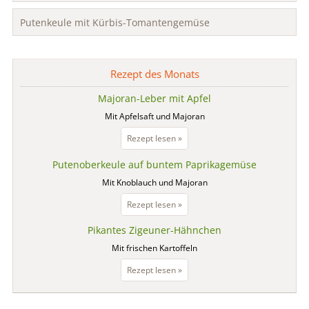
Putenkeule mit Kürbis-Tomantengemüse
Rezept des Monats
Majoran-Leber mit Apfel
Mit Apfelsaft und Majoran
Majoran-
Rezept lesen »
Leber
Putenoberkeule auf buntem Paprikagemüse
mit
Apfel
Mit Knoblauch und Majoran
Putenoberkeule
Rezept lesen »
auf
Pikantes Zigeuner-Hähnchen
buntem
Paprikagemüse
Mit frischen Kartoffeln
Pikantes
Rezept lesen »
Zigeuner-
Hähnchen