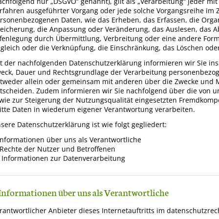
achfolgend nur „DSGVO“ genannt), gilt als „Verarbeitung“ jeder mit
rfahren ausgeführter Vorgang oder jede solche Vorgangsreihe i
rsonenbezogenen Daten, wie das Erheben, das Erfassen, die Organ
eicherung, die Anpassung oder Veränderung, das Auslesen, das A
fenlegung durch Übermittlung, Verbreitung oder eine andere Form 
gleich oder die Verknüpfung, die Einschränkung, das Löschen oder
t der nachfolgenden Datenschutzerklärung informieren wir Sie in
eck, Dauer und Rechtsgrundlage der Verarbeitung personenbezoge
tweder allein oder gemeinsam mit anderen über die Zwecke und M
tscheiden. Zudem informieren wir Sie nachfolgend über die von 
wie zur Steigerung der Nutzungsqualität eingesetzten Fremdkomp
itte Daten in wiederum eigener Verantwortung verarbeiten.
sere Datenschutzerklärung ist wie folgt gegliedert:
 Informationen über uns als Verantwortliche
. Rechte der Nutzer und Betroffenen
I. Informationen zur Datenverarbeitung
 Informationen über uns als Verantwortliche
rantwortlicher Anbieter dieses Internetauftritts im datenschutzrech