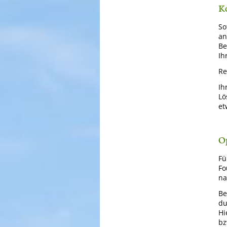
K
So
an
Be
Ih
Re
Ih
Lö
et
O
Fü
Fo
na
Be
du
Hi
bz