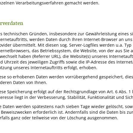
nzelnen Verarbeitungsverfahren gemacht werden.
erverdaten
s technischen Gründen, insbesondere zur Gewährleistung eines s
ternetauftritts, werden Daten durch Ihren Internet-Browser an u
ovider übermittelt. Mit diesen sog. Server-Logfiles werden u.a. Typ
ternetbrowsers, das Betriebssystem, die Website, von der aus Sie a
wechselt haben (Referrer URL), die Website(s) unseres Internetauft
d Uhrzeit des jeweiligen Zugriffs sowie die IP-Adresse des Intern
tzung unseres Internetauftritts erfolgt, erhoben.
ese so erhobenen Daten werden vorrübergehend gespeichert, dies
deren Daten von Ihnen.
ese Speicherung erfolgt auf der Rechtsgrundlage von Art. 6 Abs. 1 l
teresse liegt in der Verbesserung, Stabilität, Funktionalität und Sic
e Daten werden spätestens nach sieben Tage wieder gelöscht, sow
 Beweiszwecken erforderlich ist. Andernfalls sind die Daten bis zu
rfalls ganz oder teilweise von der Löschung ausgenommen.