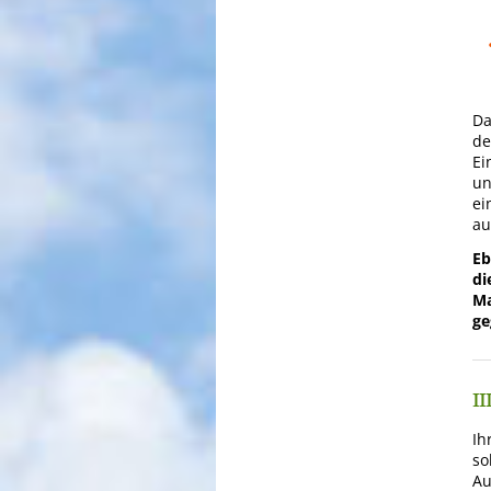
Da
de
Ei
un
ei
au
Eb
di
Ma
ge
II
Ih
so
Au