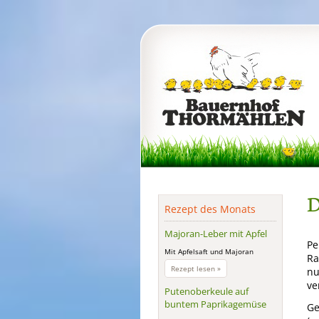
D
Rezept des Monats
Majoran-Leber mit Apfel
Pe
Mit Apfelsaft und Majoran
Ra
Majoran-
Rezept lesen »
nu
Leber
ve
mit
Putenoberkeule auf
Apfel
buntem Paprikagemüse
Ge