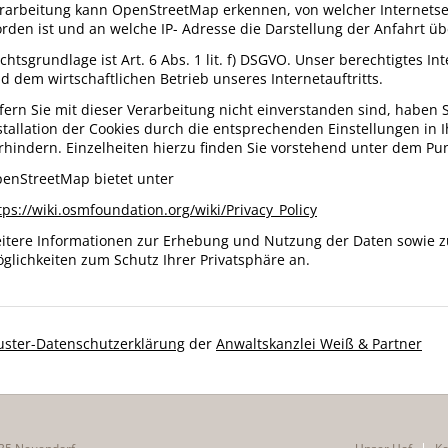
rarbeitung kann OpenStreetMap erkennen, von welcher Internetse
rden ist und an welche IP- Adresse die Darstellung der Anfahrt übe
chtsgrundlage ist Art. 6 Abs. 1 lit. f) DSGVO. Unser berechtigtes In
d dem wirtschaftlichen Betrieb unseres Internetauftritts.
fern Sie mit dieser Verarbeitung nicht einverstanden sind, haben S
stallation der Cookies durch die entsprechenden Einstellungen in 
rhindern. Einzelheiten hierzu finden Sie vorstehend unter dem Pun
enStreetMap bietet unter
tps://wiki.osmfoundation.org/wiki/Privacy_Policy
itere Informationen zur Erhebung und Nutzung der Daten sowie z
glichkeiten zum Schutz Ihrer Privatsphäre an.
ster-Datenschutzerklärung
der
Anwaltskanzlei Weiß & Partner