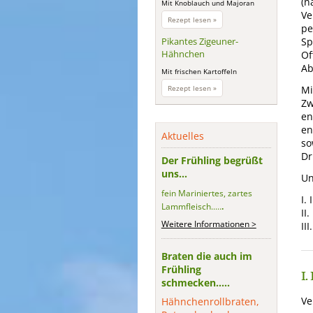
(n
Mit Knoblauch und Majoran
Ve
Putenoberkeule
Rezept lesen »
pe
auf
buntem
Sp
Pikantes Zigeuner-
Paprikagemüse
Hähnchen
Of
Ab
Mit frischen Kartoffeln
Pikantes
Mi
Rezept lesen »
Zigeuner-
Zw
Hähnchen
en
en
Aktuelles
so
Dr
Der Frühling begrüßt
uns...
Un
fein Mariniertes, zartes
I.
Lammfleisch.....
.
II
Weitere Informationen >
II
Braten die auch im
Frühling
I.
schmecken.....
Ve
Hähnchenrollbraten,