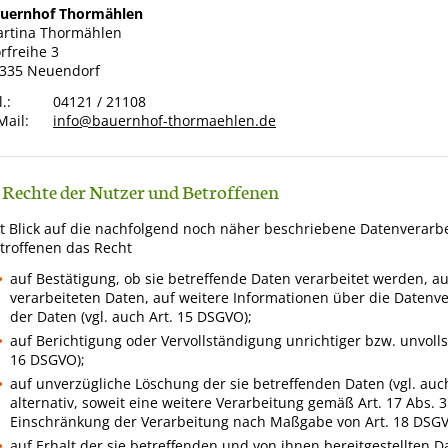
uernhof Thormählen
rtina Thormählen
rfreihe 3
335 Neuendorf
.:
04121 / 21108
Mail:
info@bauernhof-thormaehlen.de
. Rechte der Nutzer und Betroffenen
t Blick auf die nachfolgend noch näher beschriebene Datenverarb
troffenen das Recht
auf Bestätigung, ob sie betreffende Daten verarbeitet werden, a
verarbeiteten Daten, auf weitere Informationen über die Datenv
der Daten (vgl. auch Art. 15 DSGVO);
auf Berichtigung oder Vervollständigung unrichtiger bzw. unvolls
16 DSGVO);
auf unverzügliche Löschung der sie betreffenden Daten (vgl. auc
alternativ, soweit eine weitere Verarbeitung gemäß Art. 17 Abs. 3
Einschränkung der Verarbeitung nach Maßgabe von Art. 18 DSG
auf Erhalt der sie betreffenden und von ihnen bereitgestellten 