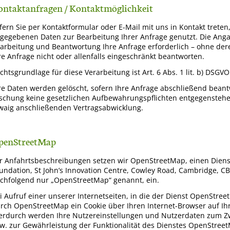
ontaktanfragen / Kontaktmöglichkeit
fern Sie per Kontaktformular oder E-Mail mit uns in Kontakt trete
gegebenen Daten zur Bearbeitung Ihrer Anfrage genutzt. Die Anga
arbeitung und Beantwortung Ihre Anfrage erforderlich – ohne dere
re Anfrage nicht oder allenfalls eingeschränkt beantworten.
chtsgrundlage für diese Verarbeitung ist Art. 6 Abs. 1 lit. b) DSGVO
re Daten werden gelöscht, sofern Ihre Anfrage abschließend beant
schung keine gesetzlichen Aufbewahrungspflichten entgegenstehen
waig anschließenden Vertragsabwicklung.
penStreetMap
r Anfahrtsbeschreibungen setzen wir OpenStreetMap, einen Dien
undation, St John’s Innovation Centre, Cowley Road, Cambridge, C
chfolgend nur „OpenStreetMap“ genannt, ein.
i Aufruf einer unserer Internetseiten, in die der Dienst OpenStre
rch OpenStreetMap ein Cookie über Ihren Internet-Browser auf Ih
erdurch werden Ihre Nutzereinstellungen und Nutzerdaten zum Zw
w. zur Gewährleistung der Funktionalität des Dienstes OpenStreet