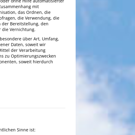
 oder ohne Hilfe automatisierter
m Zusammenhang mit
isation, das Ordnen, die
bfragen, die Verwendung, die
der Bereitstellung, den
 die Vernichtung.
sbesondere über Art, Umfang,
ner Daten, soweit wir
ittel der Verarbeitung
uns zu Optimierungszwecken
onenten, soweit hierdurch
tlichen Sinne ist: