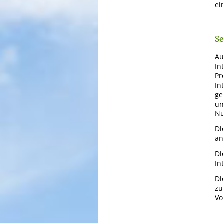
ei
S
Au
In
Pr
In
ge
un
Nu
Di
an
Di
In
Di
zu
Vo