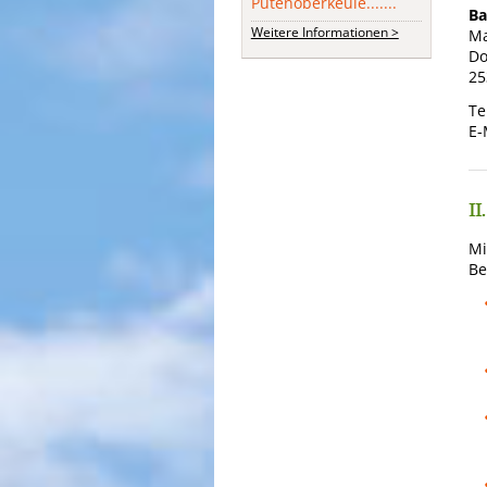
Putenoberkeule.......
Ba
Weitere Informationen >
Ma
Do
25
Tel
E-
II
Mi
Be