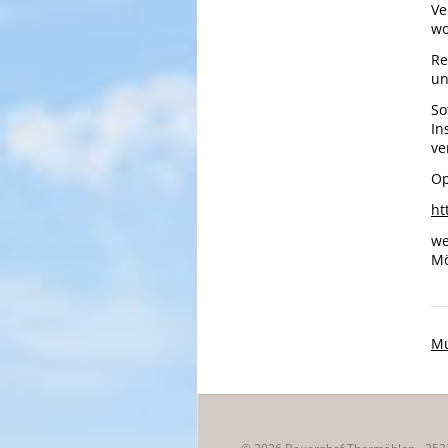
Ve
wo
Re
un
So
In
ve
Op
ht
we
Mö
Mu