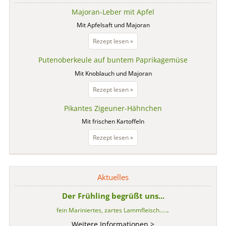
Majoran-Leber mit Apfel
Mit Apfelsaft und Majoran
Majoran-
Rezept lesen »
Leber
Putenoberkeule auf buntem Paprikagemüse
mit
Apfel
Mit Knoblauch und Majoran
Putenoberkeule
Rezept lesen »
auf
Pikantes Zigeuner-Hähnchen
buntem
Paprikagemüse
Mit frischen Kartoffeln
Pikantes
Rezept lesen »
Zigeuner-
Hähnchen
Aktuelles
Der Frühling begrüßt uns...
fein Mariniertes, zartes Lammfleisch.....
.
Weitere Informationen >