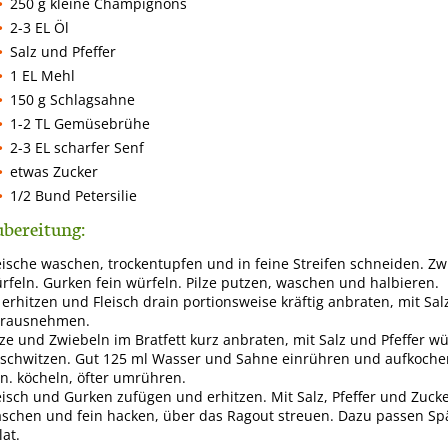
250 g kleine Champignons
2-3 EL Öl
Salz und Pfeffer
1 EL Mehl
150 g Schlagsahne
1-2 TL Gemüsebrühe
2-3 EL scharfer Senf
etwas Zucker
1/2 Bund Petersilie
bereitung:
eische waschen, trockentupfen und in feine Streifen schneiden. Zw
rfeln. Gurken fein würfeln. Pilze putzen, waschen und halbieren.
 erhitzen und Fleisch drain portionsweise kräftig anbraten, mit Sal
rausnehmen.
lze und Zwiebeln im Bratfett kurz anbraten, mit Salz und Pfeffer
schwitzen. Gut 125 ml Wasser und Sahne einrühren und aufkochen
n. köcheln, öfter umrühren.
eisch und Gurken zufügen und erhitzen. Mit Salz, Pfeffer und Zuck
schen und fein hacken, über das Ragout streuen. Dazu passen Spät
lat.