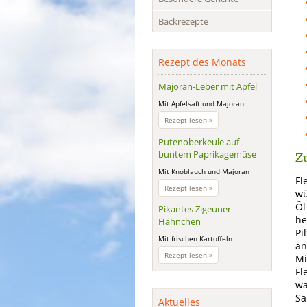
Backrezepte
Rezept des Monats
Majoran-Leber mit Apfel
Mit Apfelsaft und Majoran
Majoran-
Rezept lesen »
Leber
mit
Putenoberkeule auf
Apfel
Zu
buntem Paprikagemüse
Mit Knoblauch und Majoran
Fl
Putenoberkeule
Rezept lesen »
wü
auf
Öl
buntem
Pikantes Zigeuner-
Paprikagemüse
he
Hähnchen
Pi
Mit frischen Kartoffeln
an
Pikantes
Rezept lesen »
Mi
Zigeuner-
Fl
Hähnchen
wa
Sa
Aktuelles