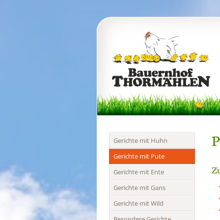
P
Navigation
Gerichte mit Huhn
überspringen
Gerichte mit Pute
Zu
Gerichte mit Ente
Gerichte mit Gans
Gerichte mit Wild
Besondere Gerichte