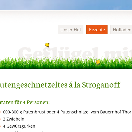
Navigation
Unser Hof
Rezepte
Hoflade
überspringen
utengeschnetzeltes á la Stroganoff
taten für 4 Personen:
600-800 g Putenbrust oder 4 Putenschnitzel vom Bauernhof Tho
2 Zwiebeln
4 Gewürzgurken