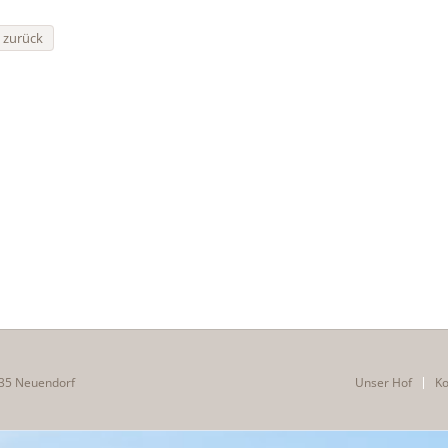
« zurück
35 Neuendorf
Unser Hof
Ko