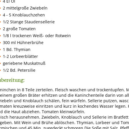
4 El Öl
2 mittelgroße Zwiebeln
4 - 5 Knoblauchzehen
1/2 Stange Staudensellerie
2 große Tomaten
1/8 l trockenen Weiß- oder Rotwein
300 ml Hühnerbrühe
1 Bd. Thymian
1-2 Lorbeerblätter
geriebene Muskatnuß
1/2 Bd. Petersilie
bereitung:
ninchen in 8 Teile zerteilen. Fleisch waschen und trockentupfen. Mi
 einem großen Bräter erhitzen und die Kaninchenteile darin von al
iebeln und Knoblauch schälen, fein würfeln. Sellerie putzen, was
maten kreuzweise einritzen und kurz in kochendes Wasser legen
d die Haut abziehen. Tomaten kleinwürfeln.
eisch herausnehmen. Zwiebeln, Knoblauch und Sellerie im Bratfett
geben. Mit Wein und Brühe ablöschen. Thymian, Lorbeer und Toma
rmischen und 45 Min. zugedeckt schmoren.Die Soße mit Salz, Pfeff