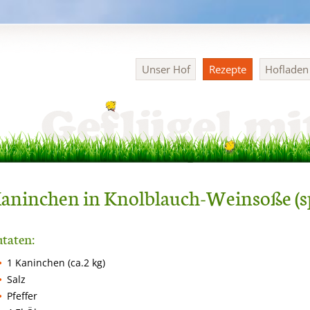
Navigation
Unser Hof
Rezepte
Hoflade
überspringen
aninchen in Knolblauch-Weinsoße (sp
taten:
1 Kaninchen (ca.2 kg)
Salz
Pfeffer