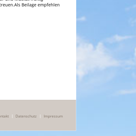
treuen.Als Beilage empfehlen
Navigation
ntakt
Datenschutz
Impressum
überspringen