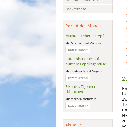
Backrezepte
Rezept des Monats
Majoran-Leber mit Apfel
Mit Apfelsaft und Majoran
Majoran-
Rezept lesen »
Leber
mit
Putenoberkeule auf
Apfel
buntem Paprikagemüse
Mit Knoblauch und Majoran
Zu
Putenoberkeule
Rezept lesen »
auf
buntem
Pikantes Zigeuner-
Ka
Paprikagemüse
Hähnchen
in
Zw
Mit frischen Kartoffeln
To
Pikantes
Rezept lesen »
Zigeuner-
un
Hähnchen
Fl
zu
Aktuelles
ve