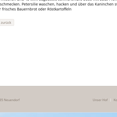
schmecken. Petersilie waschen, hacken und über das Kaninchen s
r frisches Bauernbrot oder Röstkartoffeln
« zurück
35 Neuendorf
Unser Hof
Ko