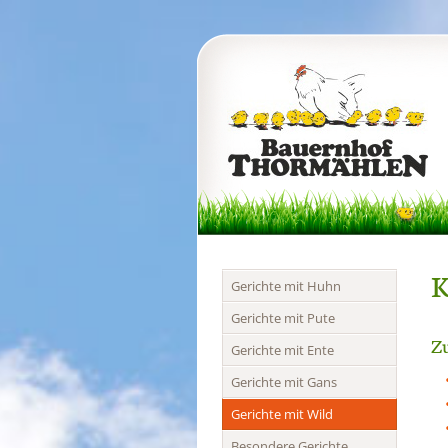
K
Navigation
Gerichte mit Huhn
überspringen
Gerichte mit Pute
Zu
Gerichte mit Ente
Gerichte mit Gans
Gerichte mit Wild
Besondere Gerichte