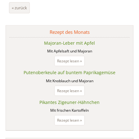
« zurück
Rezept des Monats
Majoran-Leber mit Apfel
Mit Apfelsaft und Majoran
Majoran-
Rezept lesen »
Leber
Putenoberkeule auf buntem Paprikagemüse
mit
Apfel
Mit Knoblauch und Majoran
Putenoberkeule
Rezept lesen »
auf
Pikantes Zigeuner-Hähnchen
buntem
Paprikagemüse
Mit frischen Kartoffeln
Pikantes
Rezept lesen »
Zigeuner-
Hähnchen