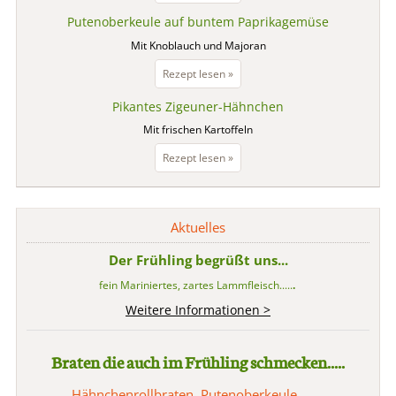
Leber
Putenoberkeule auf buntem Paprikagemüse
mit
Apfel
Mit Knoblauch und Majoran
Putenoberkeule
Rezept lesen »
auf
Pikantes Zigeuner-Hähnchen
buntem
Paprikagemüse
Mit frischen Kartoffeln
Pikantes
Rezept lesen »
Zigeuner-
Hähnchen
Aktuelles
Der Frühling begrüßt uns...
fein Mariniertes, zartes Lammfleisch.....
.
Weitere Informationen >
Braten die auch im Frühling schmecken.....
Hähnchenrollbraten, Putenoberkeule.......