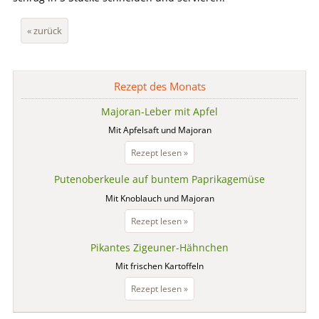
« zurück
Rezept des Monats
Majoran-Leber mit Apfel
Mit Apfelsaft und Majoran
Majoran-
Rezept lesen »
Leber
Putenoberkeule auf buntem Paprikagemüse
mit
Apfel
Mit Knoblauch und Majoran
Putenoberkeule
Rezept lesen »
auf
Pikantes Zigeuner-Hähnchen
buntem
Paprikagemüse
Mit frischen Kartoffeln
Pikantes
Rezept lesen »
Zigeuner-
Hähnchen