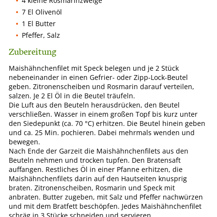
4 kleine Rosmarinzweige
7 El Olivenöl
1 El Butter
Pfeffer, Salz
Zubereitung
Maishähnchenfilet mit Speck belegen und je 2 Stück
nebeneinander in einen Gefrier- oder Zipp-Lock-Beutel
geben. Zitronenscheiben und Rosmarin darauf verteilen,
salzen. Je 2 El Öl in die Beutel träufeln.
Die Luft aus den Beuteln herausdrücken, den Beutel
verschließen. Wasser in einem großen Topf bis kurz unter
den Siedepunkt (ca. 70 °C) erhitzen. Die Beutel hinein geben
und ca. 25 Min. pochieren. Dabei mehrmals wenden und
bewegen.
Nach Ende der Garzeit die Maishähnchenfilets aus den
Beuteln nehmen und trocken tupfen. Den Bratensaft
auffangen. Restliches Öl in einer Pfanne erhitzen, die
Maishähnchenfilets darin auf den Hautseiten knusprig
braten. Zitronenscheiben, Rosmarin und Speck mit
anbraten. Butter zugeben, mit Salz und Pfeffer nachwürzen
und mit dem Bratfett beschöpfen. Jedes Maishähnchenfilet
schräg in 3 Stücke schneiden und servieren.