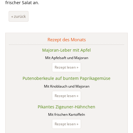
frischer Salat an.
« zurück
Rezept des Monats
Majoran-Leber mit Apfel
Mit Apfelsaft und Majoran
Majoran-
Rezept lesen »
Leber
Putenoberkeule auf buntem Paprikagemüse
mit
Apfel
Mit Knoblauch und Majoran
Putenoberkeule
Rezept lesen »
auf
Pikantes Zigeuner-Hähnchen
buntem
Paprikagemüse
Mit frischen Kartoffeln
Pikantes
Rezept lesen »
Zigeuner-