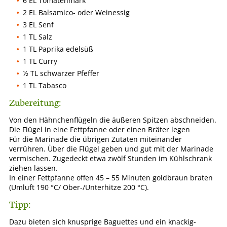
6 EL Tomatenmark
2 EL Balsamico- oder Weinessig
3 EL Senf
1 TL Salz
1 TL Paprika edelsüß
1 TL Curry
½ TL schwarzer Pfeffer
1 TL Tabasco
Zubereitung:
Von den Hähnchenflügeln die äußeren Spitzen abschneiden.
Die Flügel in eine Fettpfanne oder einen Bräter legen
Für die Marinade die übrigen Zutaten miteinander
verrühren. Über die Flügel geben und gut mit der Marinade
vermischen. Zugedeckt etwa zwölf Stunden im Kühlschrank
ziehen lassen.
In einer Fettpfanne offen 45 – 55 Minuten goldbraun braten
(Umluft 190 °C/ Ober-/Unterhitze 200 °C).
Tipp:
Dazu bieten sich knusprige Baguettes und ein knackig-