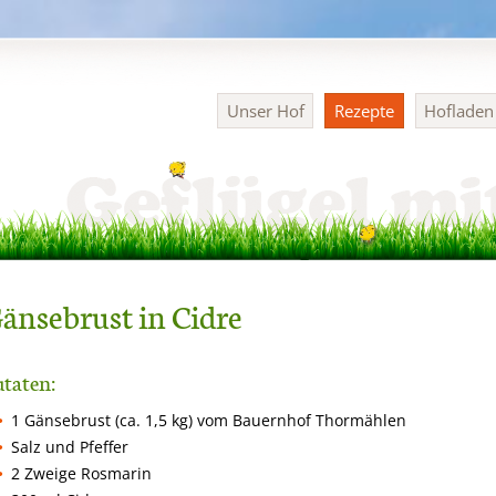
Navigation
Unser Hof
Rezepte
Hoflade
überspringen
änsebrust in Cidre
taten:
1 Gänsebrust (ca. 1,5 kg) vom Bauernhof Thormählen
Salz und Pfeffer
2 Zweige Rosmarin