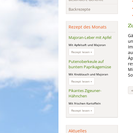
Backrezepte
Zu
Rezept des Monats
Gä
Majoran-Leber mit Apfel
un
Mit Apfelsaft und Majoran
Im
Majoran-
au
Rezept lesen »
Leber
Äp
mit
Putenoberkeule auf
re
Apfel
buntem Paprikagemüse
Mi
Mit Knoblauch und Majoran
So
Putenoberkeule
Rezept lesen »
auf
buntem
Pikantes Zigeuner-
Paprikagemüse
Hähnchen
Mit frischen Kartoffeln
Pikantes
Rezept lesen »
Zigeuner-
Hähnchen
Aktuelles