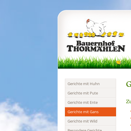
G
Navigation
Gerichte mit Huhn
überspringen
Gerichte mit Pute
Zu
Gerichte mit Ente
Gerichte mit Gans
Gerichte mit Wild
Besondere Gerichte