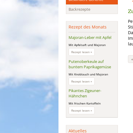
Backrezepte
Zu
Pe
St
Rezept des Monats
Da
Majoran-Leber mit Apfel
Im
la
Mit Apfelsaft und Majoran
Majoran-
Rezept lesen »
Leber
mit
Putenoberkeule auf
Apfel
buntem Paprikagemüse
Mit Knoblauch und Majoran
Putenoberkeule
Rezept lesen »
auf
buntem
Pikantes Zigeuner-
Paprikagemüse
Hähnchen
Mit frischen Kartoffeln
Pikantes
Rezept lesen »
Zigeuner-
Hähnchen
Aktuelles